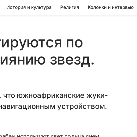
История и культура
Религия
Колонки и интервью
тируются по
сиянию звезд.
, что южноафриканские жуки-
навигационным устройством.
рабеи используют свет солнца днем,