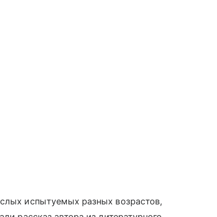
ослых испытуемых разных возрастов,
али рассказ автора из литературного