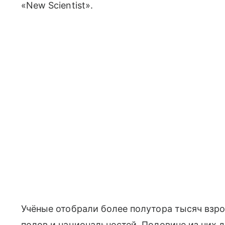
«New Scientist».
Учёные отобрали более полутора тысяч взр
полов и национальностей. Половине из них д