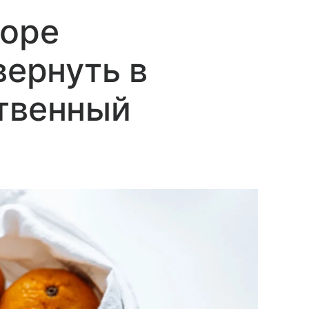
зоре
вернуть в
ственный