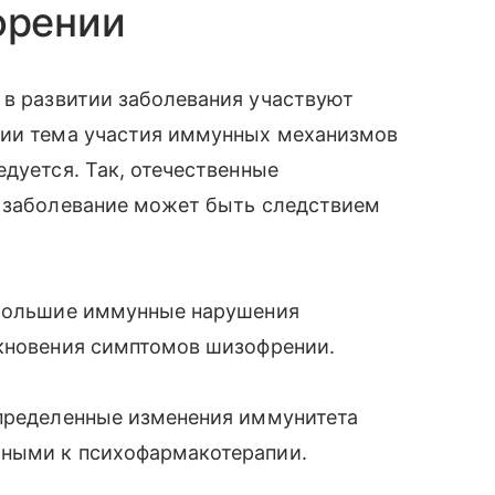
френии
о в развитии заболевания участвуют
сии тема участия иммунных механизмов
едуется. Так, отечественные
е заболевание может быть следствием
ибольшие иммунные нарушения
икновения симптомов шизофрении.
определенные изменения иммунитета
ьными к психофармакотерапии.