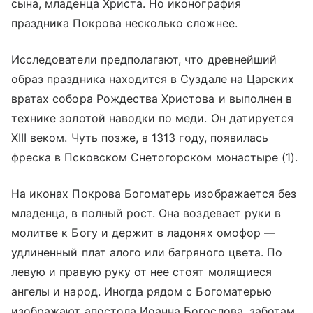
сына, младенца Христа. Но иконография
праздника Покрова несколько сложнее.
Исследователи предполагают, что древнейший
образ праздника находится в Суздале на Царских
вратах собора Рождества Христова и выполнен в
технике золотой наводки по меди. Он датируется
XIII веком. Чуть позже, в 1313 году, появилась
фреска в Псковском Снетогорском монастыре (1).
На иконах Покрова Богоматерь изображается без
младенца, в полный рост. Она воздевает руки в
молитве к Богу и держит в ладонях омофор —
удлиненный плат алого или багряного цвета. По
левую и правую руку от нее стоят молящиеся
ангелы и народ. Иногда рядом с Богоматерью
изображают апостола Иоанна Богослова, заботам