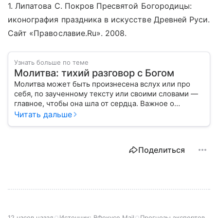
1. Липатова С. Покров Пресвятой Богородицы:
иконография праздника в искусстве Древней Руси.
Сайт «Православие.Ru». 2008.
Узнать больше по теме
Молитва: тихий разговор с Богом
Молитва может быть произнесена вслух или про
себя, по заученному тексту или своими словами —
главное, чтобы она шла от сердца. Важное о
значении молитв — в нашем материале.
Читать дальше
Поделиться
12 часов назад
Источник:
ВФокусе Mail
Прогнозы экспертов