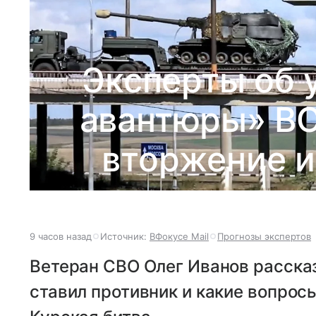
Эксперты об 
авантюры» ВС
вторжение и
9 часов назад
Источник:
ВФокусе Mail
Прогнозы экспертов
Ветеран СВО Олег Иванов рассказ
ставил противник и какие вопро