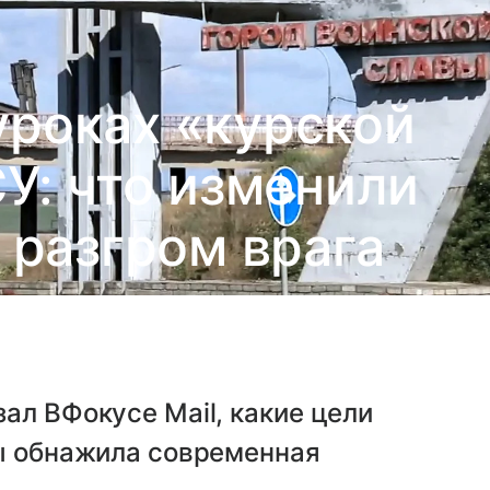
уроках «курской
У: что изменили
 разгром врага
ал ВФокусе Mail, какие цели
сы обнажила современная