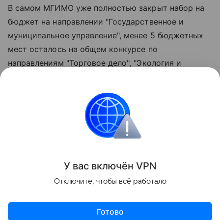
В самом МГИМО уже полностью закрыт набор на
бюджет на направлении "Государственное и
муниципальное управление", менее 5 бюджетных
мест осталось на общем конкурсе по
направлениям "Торговое дело", "Экология и
природопользование", "Политология" и
"Социология". Четверть бюджетных мест пока
остается вакантной на направлении
"Международные отношения" и треть - на
направлениях "Юриспруденция" и "Журналистика".
Поделиться
У вас включ
ён
V
P
N
Отключите, чтобы всё работало
Готово