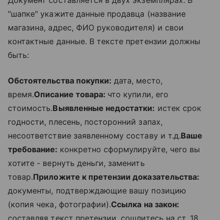
Документ составляется в двух экземплярах. В
"шапке" укажите данные продавца (название
магазина, адрес, ФИО руководителя) и свои
контактные данные. В тексте претензии должны
быть:
Обстоятельства покупки:
дата, место,
время.
Описание товара:
что купили, его
стоимость.
Выявленные недостатки:
истек срок
годности, плесень, посторонний запах,
несоответствие заявленному составу и т.д.
Ваше
требование:
конкретно сформулируйте, чего вы
хотите - вернуть деньги, заменить
товар.
Приложите к претензии доказательства:
документы, подтверждающие вашу позицию
(копия чека, фотографии).
Ссылка на закон:
составляя текст претензии, сошлитесь на ст. 18