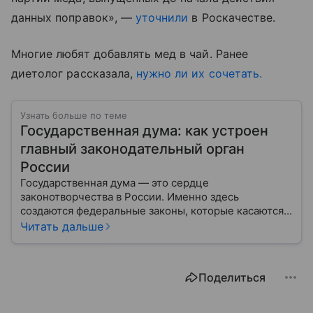
данных поправок», —
уточнили
в Роскачестве.
Многие любят добавлять мед в чай. Ранее
диетолог рассказала,
нужно ли их сочетать.
Узнать больше по теме
Государственная дума: как устроен
главный законодательный орган
России
Государственная дума — это сердце
законотворчества в России. Именно здесь
создаются федеральные законы, которые касаются
жизни каждого гражданина: от образования и
Читать дальше
медицины до налогов и внешней политики. В статье
разберем, как устроена Дума.
Поделиться