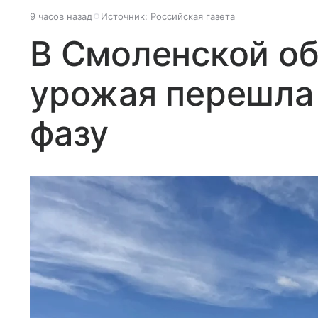
9 часов назад
Источник:
Российская газета
В Смоленской об
урожая перешла
фазу