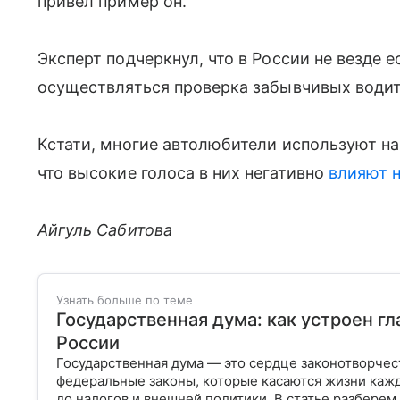
привел пример он.
Эксперт подчеркнул, что в России не везде е
осуществляться проверка забывчивых водите
Кстати, многие автолюбители используют на
что высокие голоса в них негативно
влияют 
Айгуль Сабитова
Узнать больше по теме
Государственная дума: как устроен г
России
Государственная дума — это сердце законотворчес
федеральные законы, которые касаются жизни кажд
до налогов и внешней политики. В статье разберем,