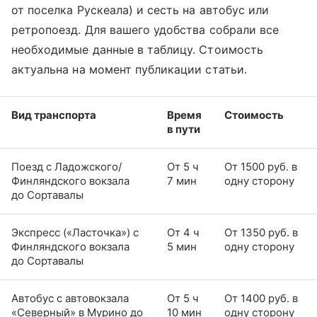
от поселка Рускеала) и сесть на автобус или
ретропоезд. Для вашего удобства собрали все
необходимые данные в таблицу. Стоимость
актуальна на момент публикации статьи.
Вид транспорта
Время
Стоимость
в пути
Поезд с Ладожского/
От 5 ч
От 1500 руб. в
Финляндского вокзала
7 мин
одну сторону
до Сортавалы
Экспресс («Ласточка») с
От 4 ч
От 1350 руб. в
Финляндского вокзала
5 мин
одну сторону
до Сортавалы
Автобус с автовокзала
От 5 ч
От 1400 руб. в
«Северный» в Мурино до
10 мин
одну сторону