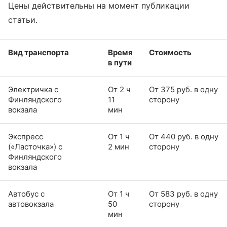
Цены действительны на момент публикации
статьи.
Вид транспорта
Время
Стоимость
в пути
Электричка с
От 2 ч
От 375 руб. в одну
Финляндского
11
сторону
вокзала
мин
Экспресс
От 1 ч
От 440 руб. в одну
(«Ласточка») с
2 мин
сторону
Финляндского
вокзала
Автобус с
От 1 ч
От 583 руб. в одну
автовокзала
50
сторону
мин