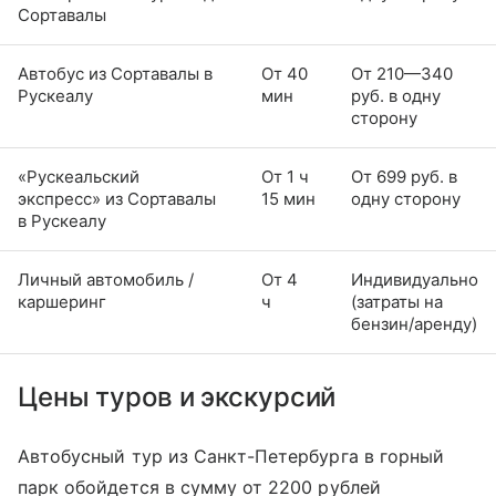
Сортавалы
Автобус из Сортавалы в
От 40
От 210—340
Рускеалу
мин
руб. в одну
сторону
«Рускеальский
От 1 ч
От 699 руб. в
экспресс» из Сортавалы
15 мин
одну сторону
в Рускеалу
Личный автомобиль /
От 4
Индивидуально
каршеринг
ч
(затраты на
бензин/аренду)
Цены туров и экскурсий
Автобусный тур из Санкт-Петербурга в горный
парк обойдется в сумму от 2200 рублей