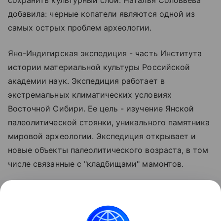
сохранить культурный слой. Наталья Соловьева
добавила: черные копатели являются одной из
самых острых проблем археологии.
Яно-Индигирская экспедиция - часть Института
истории материальной культуры Российской
академии наук. Экспедиция работает в
экстремальных климатических условиях
Восточной Сибири. Ее цель - изучение Янской
палеолитической стоянки, уникального памятника
мировой археологии. Экспедиция открывает и
новые объекты палеолитического возраста, в том
числе связанные с "кладбищами" мамонтов.
В 2001 году в нижнем течении реки Яны, в
арктической Восточной Сибири, ученые нашли
Янскую стоянку - древнейший след пребывания