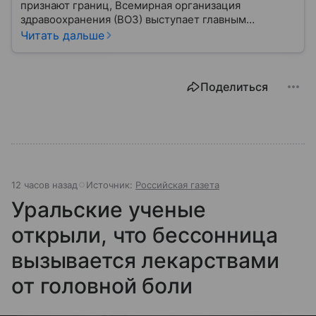
признают границ, Всемирная организация
здравоохранения (ВОЗ) выступает главным
координатором глобального здравоохранения. Эта
Читать дальше
организация не просто борется с эпидемиями, а
провозглашает здоровье фундаментальным правом
человека, работая над его реализацией для
Поделиться
миллиардов людей. Как устроен этот «командный
центр», с какими вызовами он сталкивается в 2026
году и почему его деятельность часто критикуют —
узнайте в нашей статье.
12 часов назад
Источник:
Российская газета
Уральские ученые
открыли, что бессонница
вызывается лекарствами
от головной боли