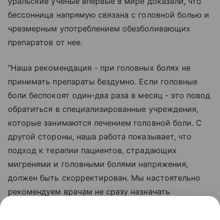
уральские ученые впервые в мире доказали, что
бессонница напрямую связана с головной болью и
чрезмерным употреблением обезболивающих
препаратов от нее.
"Наша рекомендация - при головных болях не
принимать препараты бездумно. Если головные
боли беспокоят один-два раза в месяц - это повод
обратиться в специализированные учреждения,
которые занимаются лечением головной боли. С
другой стороны, наша работа показывает, что
подход к терапии пациентов, страдающих
мигренями и головными болями напряжения,
должен быть скорректирован. Мы настоятельно
рекомендуем врачам не сразу назначать
препараты для купирования головных болей, а
проверять качество сна пациентов, а также