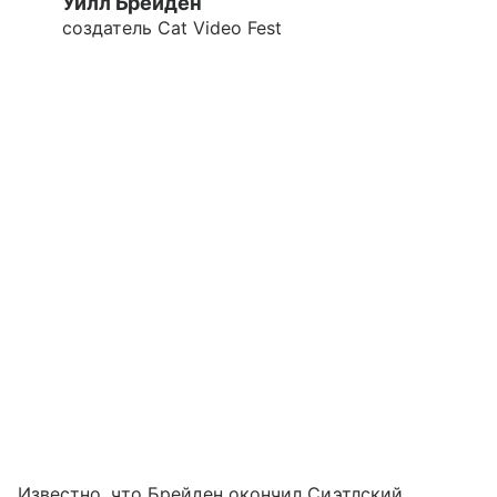
Уилл Брейден
создатель Cat Video Fest
Известно, что Брейден окончил Сиэтлский