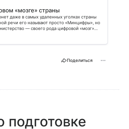
овом «мозге» страны
рнет даже в самых удаленных уголках страны
вной речи его называют просто «Минцифры», но
инистерство — своего рода цифровой «мозг»
 связь и информационную среду. В статье
 и как его работа влияет на жизнь каждого из
Поделиться
о подготовке