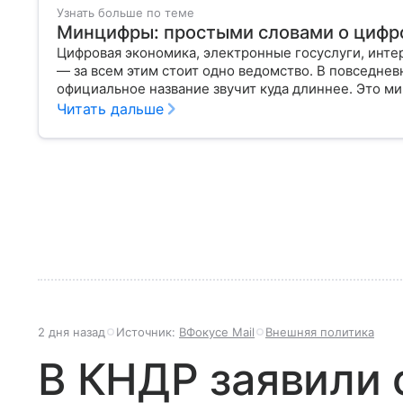
Узнать больше по теме
Минцифры: простыми словами о цифр
Цифровая экономика, электронные госуслуги, инте
— за всем этим стоит одно ведомство. В повседне
официальное название звучит куда длиннее. Это м
России, который отвечает за развитие технологий,
Читать дальше
разберем, что такое Минцифры, чем оно занимается
нас.
2 дня назад
Источник:
ВФокусе Mail
Внешняя политика
В КНДР заявили 