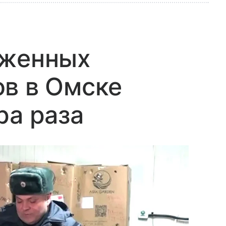
аженных
в в Омске
ра раза