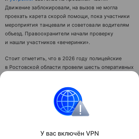
Движение заблокировали, на вызов не могла
проехать карета скорой помощи, пока участники
мероприятия танцевали и советовали водителям
объезд. Правоохранители начали проверку
и нашли участников «вечеринки».
Стоит отметить, что в 2026 году полицейские
в Ростовской области провели шесть оперативных
мероприятий «Табор» — к административной
ответственности привлекли 490 человек
и одного — к уголовной.
Россия
Ростовская область
правоохранител
Поделиться
У вас включ
ён
V
P
N