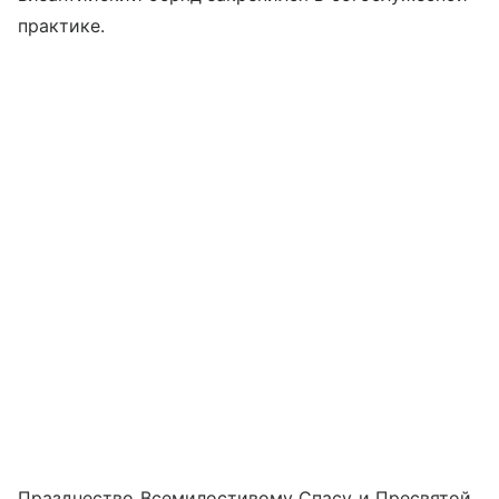
практике.
Празднество Всемилостивому Спасу и Пресвятой