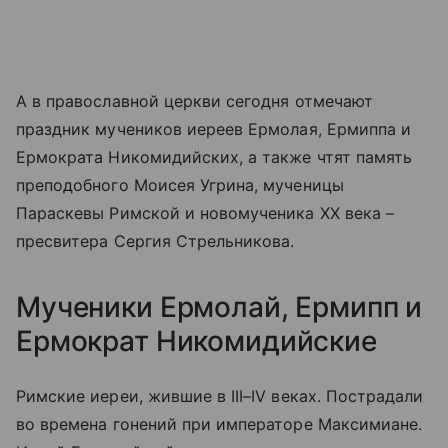
А в православной церкви сегодня отмечают
праздник мучеников иереев Ермолая, Ермиппа и
Ермократа Никомидийских, а также чтят память
преподобного Моисея Угрина, мученицы
Параскевы Римской и новомученика XX века –
пресвитера Сергия Стрельникова.
Мученики Ермолай, Ермипп и
Ермократ Никомидийские
Римские иереи, жившие в III–IV веках. Пострадали
во времена гонений при императоре Максимиане.