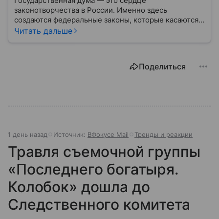
Государственная дума — это сердце
законотворчества в России. Именно здесь
создаются федеральные законы, которые касаются
жизни каждого гражданина: от образования и
Читать дальше
медицины до налогов и внешней политики. В статье
разберем, как устроена Дума.
Поделиться
1 день назад
Источник:
ВФокусе Mail
Тренды и реакции
Травля съемочной группы
«Последнего богатыря.
Колобок» дошла до
Следственного комитета