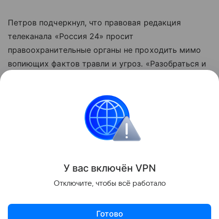
Петров подчеркнул, что правовая редакция
телеканала «Россия 24» просит
правоохранительные органы не проходить мимо
вопиющих фактов травли и угроз. «Разобраться и
установить тех, кто прячется за анонимными
аккаунтами и переходит грань закона, является
делом чести», — написал он.
Россия
правоохранительные органы
кино
Поделиться
У вас включ
ён
V
P
N
Отключите, чтобы всё работало
Готово