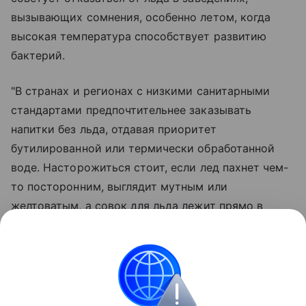
вызывающих сомнения, особенно летом, когда
высокая температура способствует развитию
бактерий.
"В странах и регионах с низкими санитарными
стандартами предпочтительнее заказывать
напитки без льда, отдавая приоритет
бутилированной или термически обработанной
воде. Насторожиться стоит, если лед пахнет чем-
то посторонним, выглядит мутным или
желтоватым, а совок для льда лежит прямо в
контейнере без подставки", - заключила
Золотарева.
При проблемах со здоровьем необходима
консультация специалиста