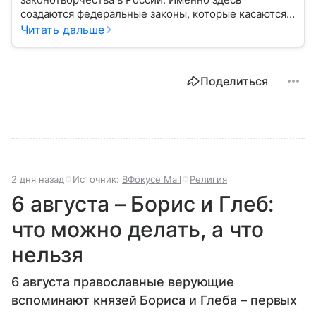
создаются федеральные законы, которые касаются
жизни каждого гражданина: от образования и
Читать дальше
медицины до налогов и внешней политики. В статье
разберем, как устроена Дума.
Поделиться
2 дня назад
Источник:
ВФокусе Mail
Религия
6 августа – Борис и Глеб:
что можно делать, а что
нельзя
6 августа православные верующие
вспоминают князей Бориса и Глеба – первых