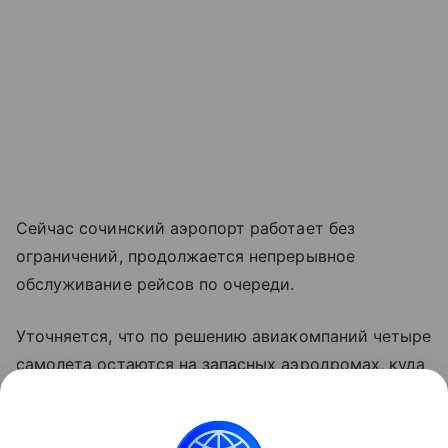
Сейчас сочинский аэропорт работает без
ограничений, продолжается непрерывное
обслуживание рейсов по очереди.
Уточняется, что по решению авиакомпаний четыре
самолета остаются на запасных аэродромах, куда
вчера ушли восемь бортов.
Напомним, ночью в аэропорту Сочи 27 рейсов