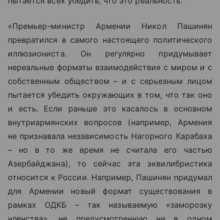
пытается всех убедить, что это реальность.
«Премьер-министр Армении Никол Пашинян
превратился в самого настоящего политического
иллюзиониста. Он регулярно придумывает
нереальные форматы взаимодействия с миром и с
собственным обществом – и с серьезным лицом
пытается убедить окружающих в том, что так оно
и есть. Если раньше это касалось в основном
внутриармянских вопросов (например, Армения
не признавала независимость Нагорного Карабаха
– но в то же время не считала его частью
Азербайджана), то сейчас эта эквилибристика
относится к России. Например, Пашинян придумал
для Армении новый формат существования в
рамках ОДКБ – так называемую «заморозку
членства», не предусмотренную ни в одном