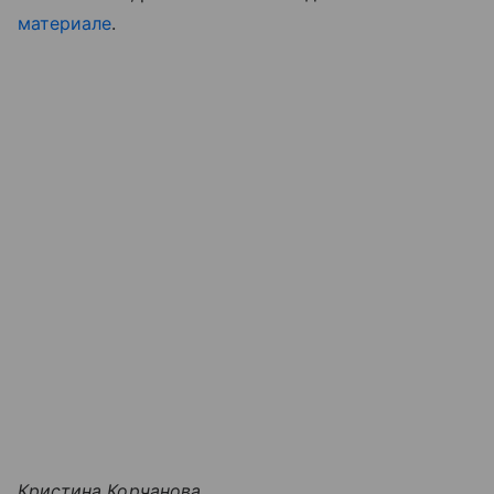
материале
.
Кристина Корчанова