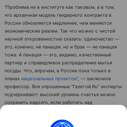
"Проблема не в институте как таковом, а в том,
что архаичная модель гендерного контракта в
России обновляется медленнее, чем меняются
экономические реалии. Так что можно с чистой
научной откровенностью сказать: одиночество —
это, конечно, не панацея, но и брак — не панацея
тоже. А панацея — это, видимо, качественный
партнер и справедливое распределение мытья
посуды. Что, впрочем, в России пока только в
планах
национальных проектов
", — заключила
профессор. Все опрошенные "Газетой.Ru" эксперты
подчеркивают: высокий уровень счастья можно
сохранить надолго, если работать над
отношениями. Поэтому ключевой вопрос не «брак
или не брак», а какой именно брак: равноправный
и поддерживающий или конфликтный,