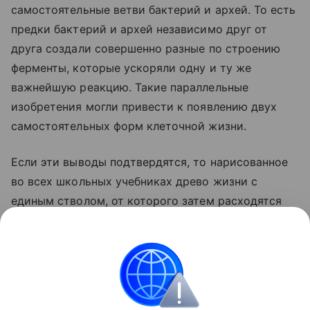
самостоятельные ветви бактерий и архей. То есть
предки бактерий и архей независимо друг от
друга создали совершенно разные по строению
ферменты, которые ускоряли одну и ту же
важнейшую реакцию. Такие параллельные
изобретения могли привести к появлению двух
самостоятельных форм клеточной жизни.
Если эти выводы подтвердятся, то нарисованное
во всех школьных учебниках древо жизни с
единым стволом, от которого затем расходятся
все остальные организмы, придется рисовать
заново. У нового древа будет два равноправных
ствола. Они начали расходиться еще до того, как
их предшественников можно было в полном
смысле назвать живыми.