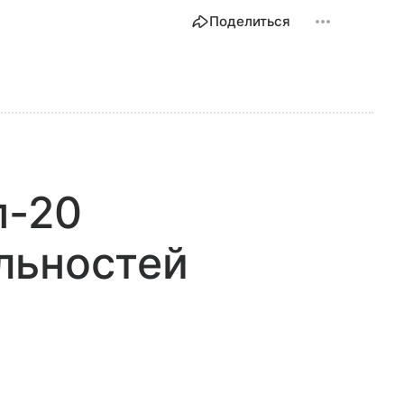
Поделиться
п-20
льностей