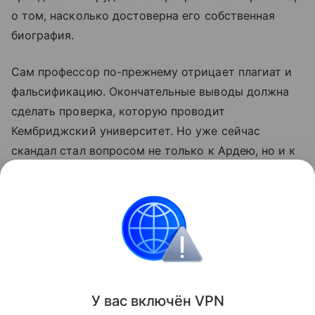
о том, насколько достоверна его собственная
биография.
Сам профессор по-прежнему отрицает плагиат и
фальсификацию. Окончательные выводы должна
сделать проверка, которую проводит
Кембриджский университет. Но уже сейчас
скандал стал вопросом не только к Ардею, но и к
вузу, который назначил его профессором, а затем
лишь спустя годы начал заново проверять его
достижения.
скандалы
наука
Новости
Образование
Поделиться
У вас включ
ён
V
P
N