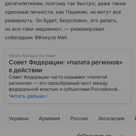
десятилетиями, поэтому так быстро, даже такие
одиозные личности, как Пашинян, не могут все
развернуть. Он будет, безусловно, это делать,
но все-таки медленно», — резюмировал
собеседник ВФокусе Mail.
Узнать больше по теме
Совет Федерации: «палата регионов»
в действии
Совет Федерации часто называют «палатой
регионов» — это своеобразный мост между
федеральной властью и субъектами Российской
Федерации. Если Государственная Дума выражает
Читать дальше
волю народа, то Совет Федерации — голос
регионов, обеспечивающий баланс интересов в
масштабах всей страны.
Украина
Армения
Россия
Эксклюзив