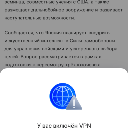
эсминца, совместные учения с США, а также
размещает дальнобойное вооружение и развивает
наступательные возможности.
Сообщается, что Япония планирует внедрить
искусственный интеллект в Силы самообороны
для управления войсками и ускоренного выбора
целей. Вопрос рассматривается в рамках
подготовки к пересмотру трёх ключевых
оборонных документов, включая стратегию
национальной безопасности, которые планируется
обновить до конца года.
КНДР
Япония
Внешняя политика
Новост
Поделиться
У вас включ
ён
V
P
N