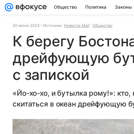
Общество
Политика
Законы
20 июня 2024
Источник:
Новости Mail
Общество
К берегу Бостон
дрейфующую бут
с запиской
«Йо-хо-хо, и бутылка рому!»: кто,
скитаться в океан дрейфующую бу