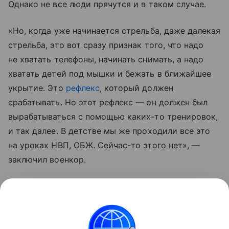
Однако не все люди прячутся и в таком случае.
«Но, когда уже начинается стрельба, даже далекая
стрельба, это вот сразу признак того, что надо
не хватать телефоны, начинать снимать, а надо
хватать детей под мышки и бежать в ближайшее
укрытие. Это
рефлекс
, который должен
срабатывать. Но этот рефлекс — он должен был
вырабатываться с помощью каких-то тренировок,
и так далее. В детстве мы же проходили все это
на уроках НВП, ОБЖ. Сейчас-то этого нет», —
заключил военкор.
По его словам, россиянам пора уже понять,
что для противника даже мирные жители
являются целью.