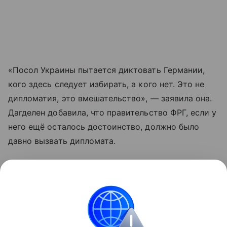
«Посол Украины пытается диктовать Германии,
кого здесь следует избирать, а кого нет. Это не
дипломатия, это вмешательство», — заявила она.
Дагделен добавила, что правительство ФРГ, если у
него ещё осталось достоинство, должно было
давно вызвать дипломата.
Накануне Макеев заявил о существовании в
Германии партий, якобы тесно связанных с
Москвой.