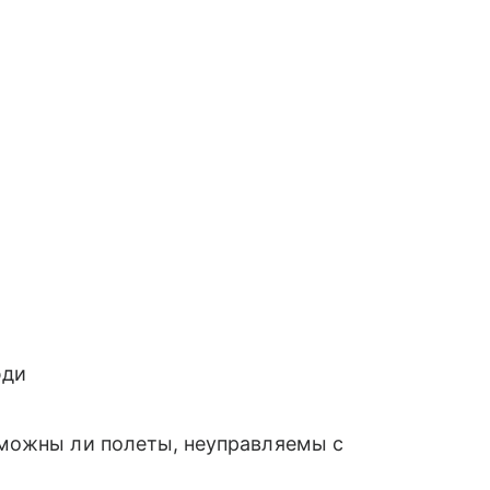
юди
можны ли полеты, неуправляемы с