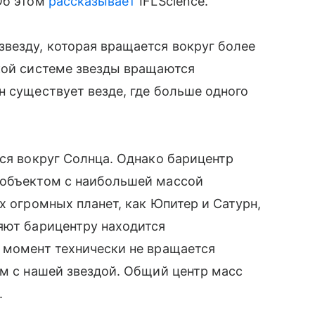
Об этом
рассказывает
IFLScience.
везду, которая вращается вокруг более
кой системе звезды вращаются
н существует везде, где больше одного
тся вокруг Солнца. Однако барицентр
 объектом с наибольшей массой
х огромных планет, как Юпитер и Сатурн,
яют барицентру находится
 момент технически не вращается
ом с нашей звездой. Общий центр масс
.