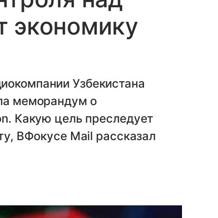
т экономику
диокомпании Узбекистана
ала меморандум о
on. Какую цель преследует
ту, ВФокусе Mail рассказал