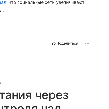
зал
, что социальные сети увеличивают
ы.
Поделиться
ы
итания через
нтроля над