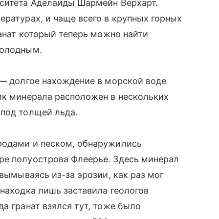
рситета Аделаиды Шармейн Верхарт.
ературах, и чаще всего в крупных горных
ранат который теперь можно найти
холодным.
 — долгое нахождение в морской воде
ик минерала расположен в нескольких
 под толщей льда.
родами и песком, обнаружились
ре полуострова Флеерье. Здесь минерал
 вымываясь из-за эрозии, как раз мог
 находка лишь заставила геологов
а гранат взялся тут, тоже было