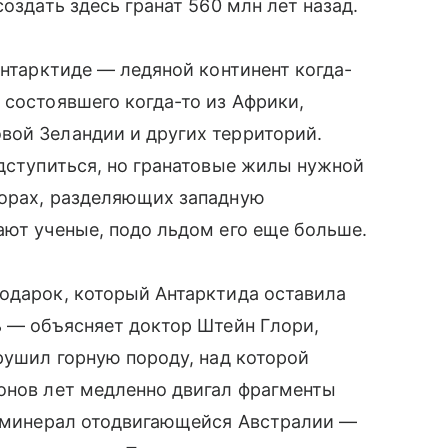
оздать здесь гранат 560 млн лет назад.
Антарктиде — ледяной континент когда-
 состоявшего когда-то из Африки,
вой Зеландии и других территорий.
одступиться, но гранатовые жилы нужной
горах, разделяющих западную
ают ученые, подо льдом его еще больше.
одарок, который Антарктида оставила
ь — объясняет доктор Штейн Глори,
рушил горную породу, над которой
онов лет медленно двигал фрагменты
ал минерал отодвигающейся Австралии —