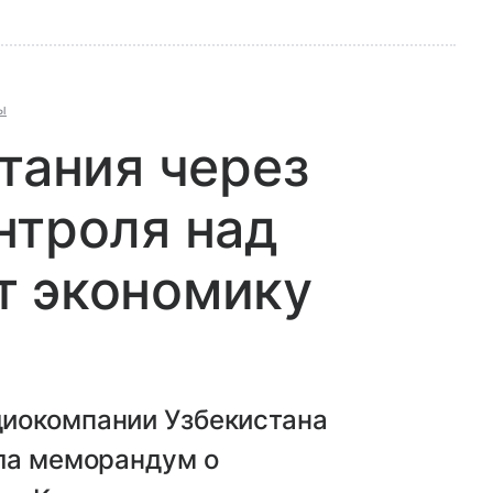
ы
итания через
нтроля над
т экономику
диокомпании Узбекистана
ала меморандум о