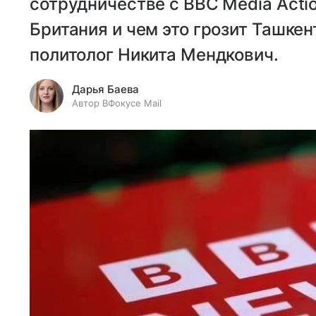
сотрудничестве с BBC Media Acti
Британия и чем это грозит Ташкен
политолог Никита Мендкович.
Дарья Баева
Автор ВФокусе Mail