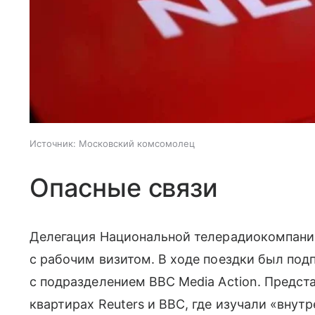
Источник:
Московский комсомолец
Опасные связи
Делегация Национальной телерадиокомпани
с рабочим визитом. В ходе поездки был по
с подразделением BBC Media Action. Предст
квартирах Reuters и BBC, где изучали «внут