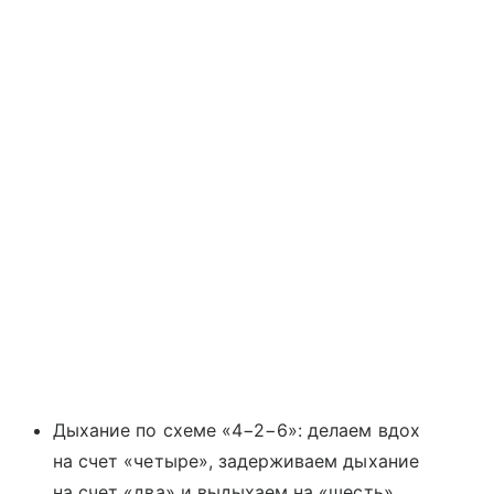
Дыхание по схеме «4−2−6»: делаем вдох
на счет «четыре», задерживаем дыхание
на счет «два» и выдыхаем на «шесть»,