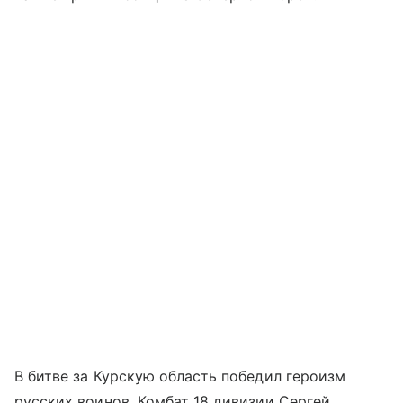
В битве за Курскую область победил героизм
русских воинов. Комбат 18 дивизии Сергей