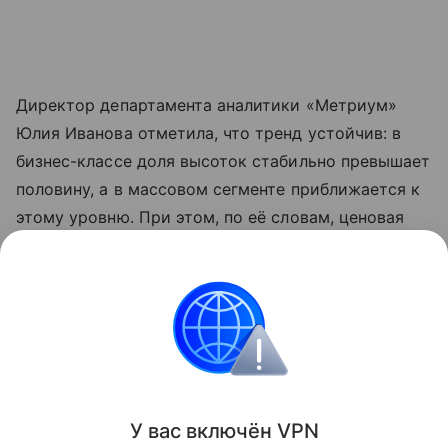
Директор департамента аналитики «Метриум»
Юлия Иванова отметила, что тренд устойчив: в
бизнес-классе доля высоток стабильно превышает
половину, а в массовом сегменте приближается к
этому уровню. При этом, по её словам, ценовая
картина неоднородна: в разных сегментах
высотный формат может быть как дороже, так и
дешевле традиционной застройки.
Россия
Москва
недвижимость
Новости
Поделиться
У вас включ
ён
V
P
N