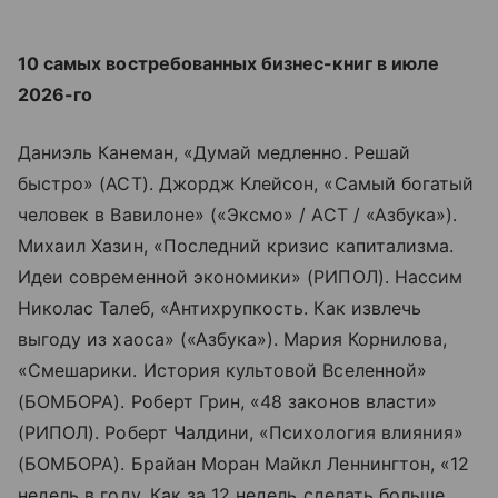
10 самых востребованных бизнес-книг в июле
2026-го
Даниэль Канеман, «Думай медленно. Решай
быстро» (АСТ). Джордж Клейсон, «Самый богатый
человек в Вавилоне» («Эксмо» / АСТ / «Азбука»).
Михаил Хазин, «Последний кризис капитализма.
Идеи современной экономики» (РИПОЛ). Нассим
Николас Талеб, «Антихрупкость. Как извлечь
выгоду из хаоса» («Азбука»). Мария Корнилова,
«Смешарики. История культовой Вселенной»
(БОМБОРА). Роберт Грин, «48 законов власти»
(РИПОЛ). Роберт Чалдини, «Психология влияния»
(БОМБОРА). Брайан Моран Майкл Леннингтон, «12
недель в году. Как за 12 недель сделать больше,