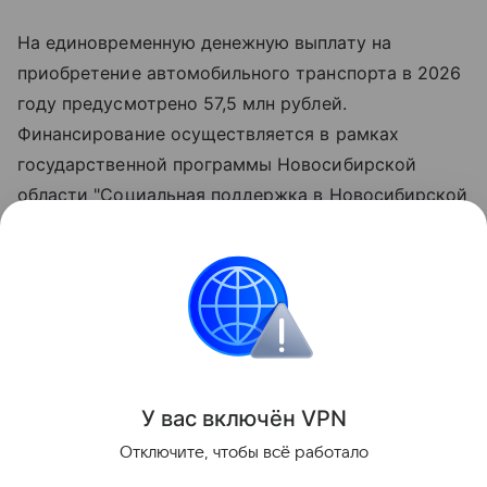
На единовременную денежную выплату на
приобретение автомобильного транспорта в 2026
году предусмотрено 57,5 млн рублей.
Финансирование осуществляется в рамках
государственной программы Новосибирской
области "Социальная поддержка в Новосибирской
области", утверждённой постановлением
Правительства региона.
Всего, начиная с 2012 года, автомобили вручены
276 многодетным семьям.
Поделиться
У вас включ
ён
V
P
N
Отключите, чтобы всё работало