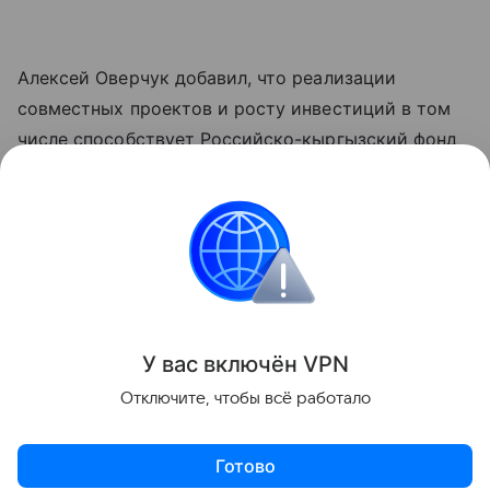
Алексей Оверчук добавил, что реализации
совместных проектов и росту инвестиций в том
числе способствует Российско-кыргызский фонд
развития, как один из ключевых институтов
укрепления двусторонних связей.
"Реализовано около четырех тысяч проектов во
всех регионах республики", - отметил он.
Поделиться
У вас включ
ён
V
P
N
Отключите, чтобы всё работало
Готово