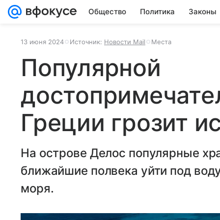
Общество
Политика
Законы
13 июня 2024
Источник:
Новости Mail
Места
Популярной
достопримечате
Греции грозит и
На острове Делос популярные хр
ближайшие полвека уйти под вод
моря.