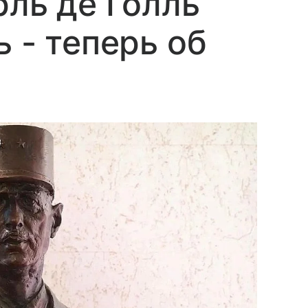
рль де Голль
 - теперь об