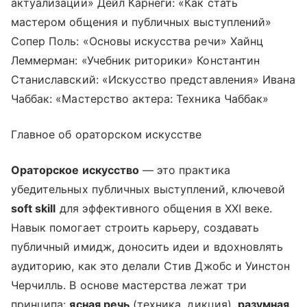
актуализации» Дейл Карнеги: «Как стать
мастером общения и публичных выступлений»
Сопер Поль: «Основы искусства речи» Хайнц
Леммерман: «Учебник риторики» Константин
Станиславский: «Искусство представления» Ивана
Чаббак: «Мастерство актера: Техника Чаббак»
Главное об ораторском искусстве
Ораторское искусство
— это практика
убедительных публичных выступлений, ключевой
soft skill
для эффективного общения в XXI веке.
Навык помогает строить карьеру, создавать
публичный имидж, доносить идеи и вдохновлять
аудиторию, как это делали Стив Джобс и Уинстон
Черчилль. В основе мастерства лежат три
принципа:
ясная речь
(техника, дикция),
разумная