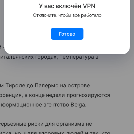
У вас включ
ён
V
P
N
Отключите, чтобы всё работало
Готово
- красный - уровень опасности из-за
 итальянских городах, температура в
ом Тироле до Палермо на острове
лоренция, в конце недели прогнозируются
нформационное агентство Belga.
серьезные риски для организма не
ска, но и для здоровых людей и тех, кто