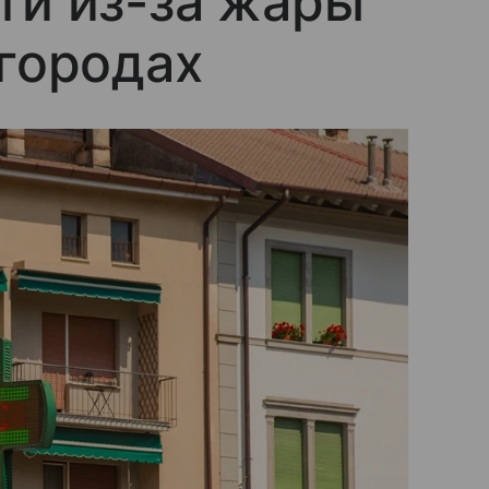
ти из-за жары
 городах