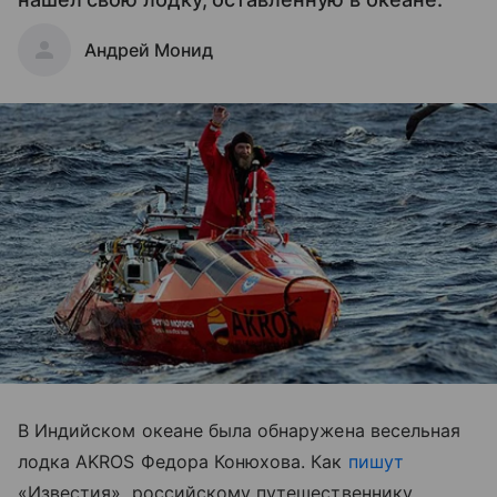
Андрей Монид
В Индийском океане была обнаружена весельная
лодка AKROS Федора Конюхова. Как
пишут
«Известия», российскому путешественнику