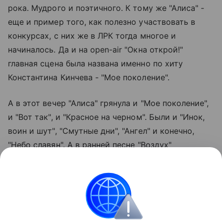
рока. Мудрого и поэтичного. К тому же "Алиса" -
еще и пример того, как полезно участвовать в
конкурсах, с них же в ЛРК тогда многое и
начиналось. Да и на open-air "Окна открой!"
главная сцена была названа именно по хиту
Константина Кинчева - "Мое поколение".
А в этот вечер "Алиса" грянула и "Мое поколение",
и "Вот так", и "Красное на черном". Были и "Инок,
воин и шут", "Смутные дни", "Ангел" и конечно,
"Небо славян". А в ранней песне "Воздух"
Константин Евгеньевич добавил уже и новые
слова, спев: "Воздух, мне нужен воздух, окна
открой!"
Пусть так и будет.