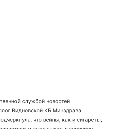
ственной службой новостей
олог Видновской КБ Минздрава
дчеркнула, что вейпы, как и сигареты,
едователи многое знают, с курением