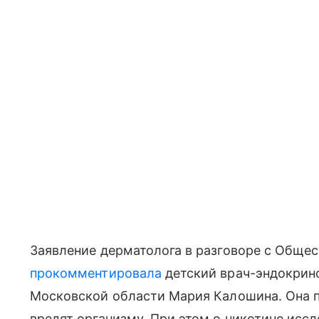
Заявление дерматолога в разговоре с Обще
прокомментировала
детский врач-эндокрин
Московской области Мария Калошина. Она по
вредят организму. При этом о никотине иссл