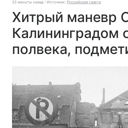
33 минуты назад
Источник:
Российская газета
Хитрый маневр С
Калининградом с
полвека, подмет