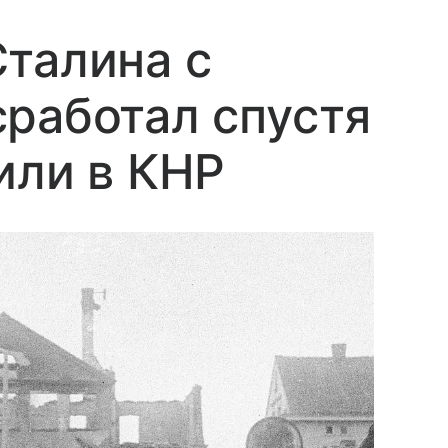
талина с
работал спустя
или в КНР