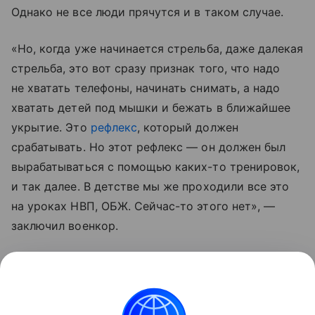
Однако не все люди прячутся и в таком случае.
«Но, когда уже начинается стрельба, даже далекая
стрельба, это вот сразу признак того, что надо
не хватать телефоны, начинать снимать, а надо
хватать детей под мышки и бежать в ближайшее
укрытие. Это
рефлекс
, который должен
срабатывать. Но этот рефлекс — он должен был
вырабатываться с помощью каких-то тренировок,
и так далее. В детстве мы же проходили все это
на уроках НВП, ОБЖ. Сейчас-то этого нет», —
заключил военкор.
По его словам, россиянам пора уже понять,
что для противника даже мирные жители
являются целью.