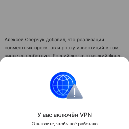
Алексей Оверчук добавил, что реализации
совместных проектов и росту инвестиций в том
числе способствует Российско-кыргызский фонд
развития, как один из ключевых институтов
укрепления двусторонних связей.
"Реализовано около четырех тысяч проектов во
всех регионах республики", - отметил он.
Поделиться
У вас включ
ён
V
P
N
Отключите, чтобы всё работало