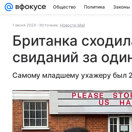
Общество
Политика
Законы
1 июня 2024
Источник:
Новости Mail
Британка сходил
свиданий за оди
Самому младшему ухажеру был 21