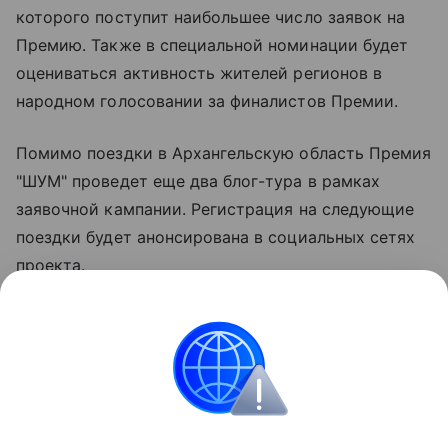
которого поступит наибольшее число заявок на
Премию. Также в специальной номинации будет
оцениваться активность жителей регионов в
народном голосовании за финалистов Премии.
Помимо поездки в Архангельскую область Премия
"ШУМ" проведет еще два блог-тура в рамках
заявочной кампании. Регистрация на следующие
поездки будет анонсирована в социальных сетях
проекта.
Чтобы принять участие в конкурсе, необходимо
подать заявку на Премию на сайте premiyashum.ru,
а также заполнить форму на ФГАИС "Молодежь
России".