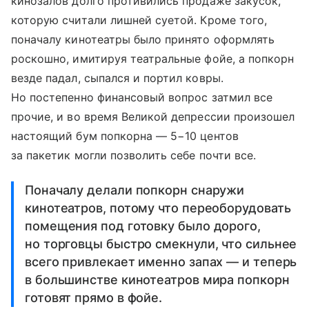
кинозалов долго противились продаже закусок,
которую считали лишней суетой. Кроме того,
поначалу кинотеатры было принято оформлять
роскошно, имитируя театральные фойе, а попкорн
везде падал, сыпался и портил ковры.
Но постепенно финансовый вопрос затмил все
прочие, и во время Великой депрессии произошел
настоящий бум попкорна — 5−10 центов
за пакетик могли позволить себе почти все.
Поначалу делали попкорн снаружи
кинотеатров, потому что переоборудовать
помещения под готовку было дорого,
но торговцы быстро смекнули, что сильнее
всего привлекает именно запах — и теперь
в большинстве кинотеатров мира попкорн
готовят прямо в фойе.