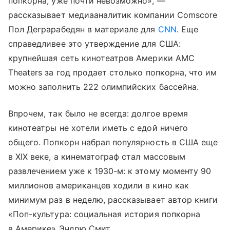
попкорна, уже почти невозможно», —
рассказывает медиааналитик компании Comscore
Пол Деграрабедян в материале для
CNN
. Еще
справедливее это утверждение для США:
крупнейшая сеть кинотеатров Америки AMC
Theaters за год продает столько попкорна, что им
можно заполнить 222 олимпийских бассейна.
Впрочем, так было не всегда: долгое время
кинотеатры не хотели иметь с едой ничего
общего. Попкорн набрал популярность в США еще
в XIX веке, а кинематограф стал массовым
развлечением уже к 1930-м: к этому моменту 90
миллионов американцев ходили в кино как
минимум раз в неделю, рассказывает автор книги
«Поп-культура: социальная история попкорна
в Америке» Эндрю Смит.